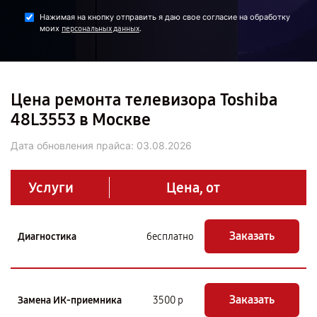
Нажимая на кнопку отправить я даю свое согласие на обработку
моих
.
персональных данных
Цена ремонта телевизора Toshiba
48L3553 в Москве
Дата обновления прайса:
03.08.2026
Услуги
Цена, от
Заказать
Диагностика
бесплатно
Заказать
Замена ИК-приемника
3500 р